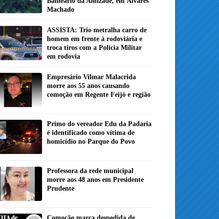
Balneário da Amizade, em Álvares
Machado
ASSISTA: Trio metralha carro de
homem em frente à rodoviária e
troca tiros com a Polícia Militar
em rodovia
Empresário Vilmar Malacrida
morre aos 55 anos causando
comoção em Regente Feijó e região
Primo do vereador Edu da Padaria
é identificado como vítima de
homicídio no Parque do Povo
Professora da rede municipal
morre aos 48 anos em Presidente
Prudente
Comoção marca despedida de