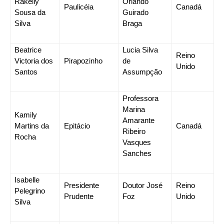
Rakelly
Orlando
Paulicéia
Canadá
Sousa da
Guirado
Silva
Braga
Beatrice
Lucia Silva
Reino
Victoria dos
Pirapozinho
de
Unido
Santos
Assumpção
Professora
Marina
Kamily
Amarante
Martins da
Epitácio
Canadá
Ribeiro
Rocha
Vasques
Sanches
Isabelle
Presidente
Doutor José
Reino
Pelegrino
Prudente
Foz
Unido
Silva