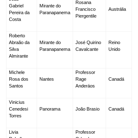
Rosana
Gabriel
Mirante do
Francisco
Austrália
Pereira da
Paranapanema
Piergentile
Costa
Roberto
Abraão da
Mirante do
José Quirino
Reino
Silva
Paranapanema
Cavalcante
Unido
Almirante
Michele
Professor
Rosa dos
Nantes
Rage
Canadá
Santos
Anderáos
Vinicius
Cenedesi
Panorama
João Brasio
Canadá
Torres
Livia
Professor