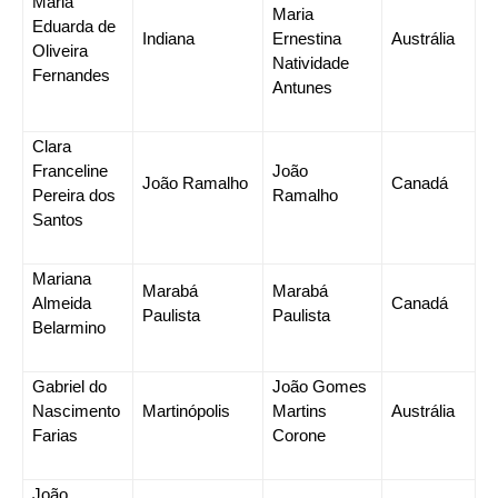
Maria
Maria
Eduarda de
Indiana
Ernestina
Austrália
Oliveira
Natividade
Fernandes
Antunes
Clara
Franceline
João
João Ramalho
Canadá
Pereira dos
Ramalho
Santos
Mariana
Marabá
Marabá
Almeida
Canadá
Paulista
Paulista
Belarmino
Gabriel do
João Gomes
Nascimento
Martinópolis
Martins
Austrália
Farias
Corone
João