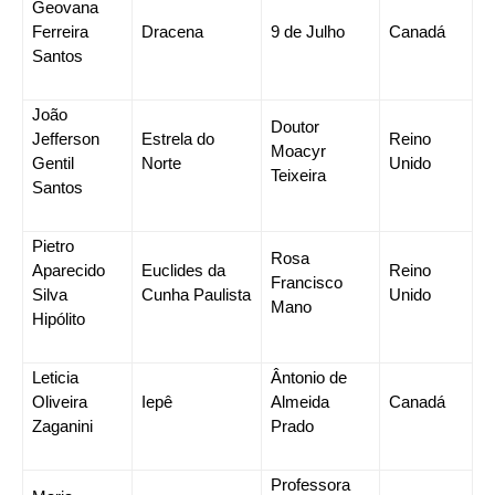
Geovana
Ferreira
Dracena
9 de Julho
Canadá
Santos
João
Doutor
Jefferson
Estrela do
Reino
Moacyr
Gentil
Norte
Unido
Teixeira
Santos
Pietro
Rosa
Aparecido
Euclides da
Reino
Francisco
Silva
Cunha Paulista
Unido
Mano
Hipólito
Leticia
Ântonio de
Oliveira
Iepê
Almeida
Canadá
Zaganini
Prado
Professora