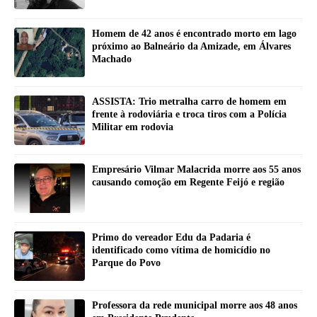
Homem de 42 anos é encontrado morto em lago
próximo ao Balneário da Amizade, em Álvares
Machado
ASSISTA: Trio metralha carro de homem em
frente à rodoviária e troca tiros com a Polícia
Militar em rodovia
Empresário Vilmar Malacrida morre aos 55 anos
causando comoção em Regente Feijó e região
Primo do vereador Edu da Padaria é
identificado como vítima de homicídio no
Parque do Povo
Professora da rede municipal morre aos 48 anos