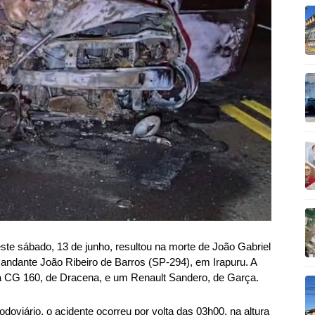
te sábado, 13 de junho, resultou na morte de João Gabriel
andante João Ribeiro de Barros (SP-294), em Irapuru. A
da CG 160, de Dracena, e um Renault Sandero, de Garça.
viário, o acidente ocorreu por volta das 03h00, na altura