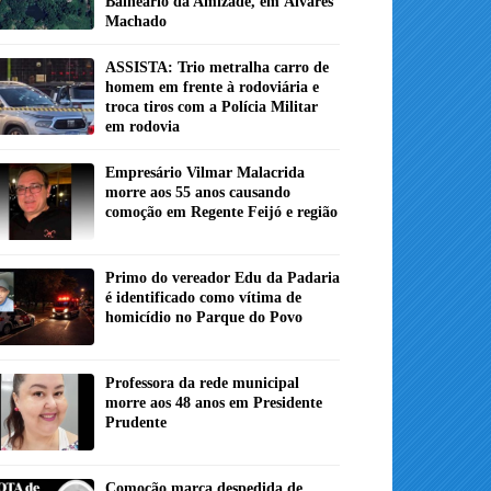
Balneário da Amizade, em Álvares
Machado
ASSISTA: Trio metralha carro de
homem em frente à rodoviária e
troca tiros com a Polícia Militar
em rodovia
Empresário Vilmar Malacrida
morre aos 55 anos causando
comoção em Regente Feijó e região
Primo do vereador Edu da Padaria
é identificado como vítima de
homicídio no Parque do Povo
Professora da rede municipal
morre aos 48 anos em Presidente
Prudente
Comoção marca despedida de