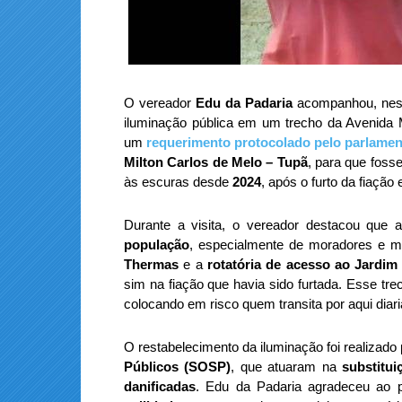
O vereador
Edu da Padaria
acompanhou, nest
iluminação pública em um trecho da Avenida 
um
requerimento protocolado pelo parlamen
Milton Carlos de Melo – Tupã
, para que fosse
às escuras desde
2024
, após o furto da fiação e
Durante a visita, o vereador destacou que
população
, especialmente de moradores e mo
Thermas
e a
rotatória de acesso ao Jardim
sim na fiação que havia sido furtada. Esse tr
colocando em risco quem transita por aqui diar
O restabelecimento da iluminação foi realizado
Públicos (SOSP)
, que atuaram na
substitui
danificadas
. Edu da Padaria agradeceu ao p