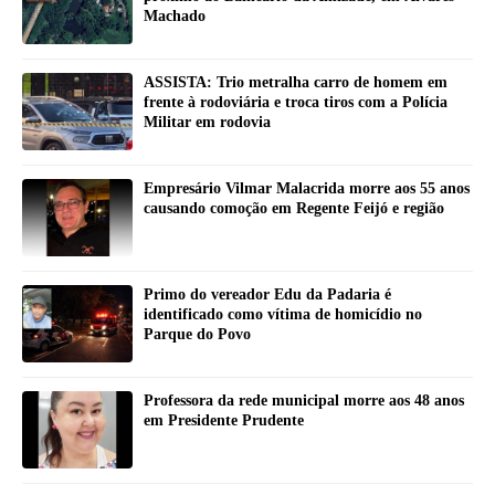
Machado
ASSISTA: Trio metralha carro de homem em
frente à rodoviária e troca tiros com a Polícia
Militar em rodovia
Empresário Vilmar Malacrida morre aos 55 anos
causando comoção em Regente Feijó e região
Primo do vereador Edu da Padaria é
identificado como vítima de homicídio no
Parque do Povo
Professora da rede municipal morre aos 48 anos
em Presidente Prudente