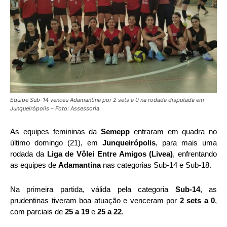
Equipe Sub-14 venceu Adamantina por 2 sets a 0 na rodada disputada em
Junqueirópolis – Foto: Assessoria
As equipes femininas da
Semepp
entraram em quadra no
último domingo (21), em
Junqueirópolis
, para mais uma
rodada da
Liga de Vôlei Entre Amigos (Livea)
, enfrentando
as equipes de
Adamantina
nas categorias Sub-14 e Sub-18.
Na primeira partida, válida pela categoria
Sub-14
, as
prudentinas tiveram boa atuação e venceram por
2 sets a 0
,
com parciais de
25 a 19
e
25 a 22
.