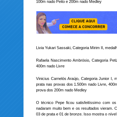
100m nado Peito e 200m nado Medley
Livia Yukari Sassaki, Categoria Mirim II, med
Rafaela Nascimento Ambrósio, Categoria Peti
400m nado Livre
Vinicius Carnelós Araújo, Categoria Junior I
prata nas provas dos 1.500m nado Livre, 400
prova dos 200m nado Medley
O t
écnico Pepe
ficou
satisfeitíssimo com o
s
nadaram muito bem e o
s
resultado
s
v
ieram. 
03 de prata e 01 de bronze. Isso mostra o níve