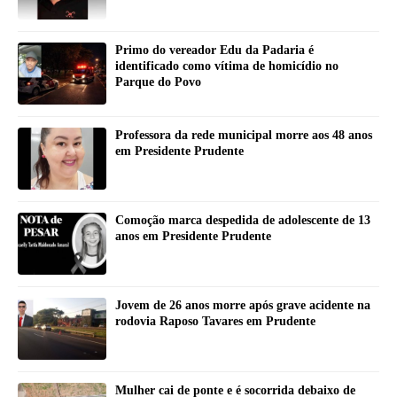
Primo do vereador Edu da Padaria é
identificado como vítima de homicídio no
Parque do Povo
Professora da rede municipal morre aos 48 anos
em Presidente Prudente
Comoção marca despedida de adolescente de 13
anos em Presidente Prudente
Jovem de 26 anos morre após grave acidente na
rodovia Raposo Tavares em Prudente
Mulher cai de ponte e é socorrida debaixo de