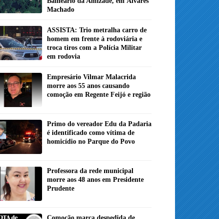
Balneário da Amizade, em Álvares
Machado
ASSISTA: Trio metralha carro de
homem em frente à rodoviária e
troca tiros com a Polícia Militar
em rodovia
Empresário Vilmar Malacrida
morre aos 55 anos causando
comoção em Regente Feijó e região
Primo do vereador Edu da Padaria
é identificado como vítima de
homicídio no Parque do Povo
Professora da rede municipal
morre aos 48 anos em Presidente
Prudente
Comoção marca despedida de