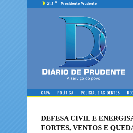
C
21.3
Presidente Prudente
CAPA
POLÍTICA
POLICIAL E ACIDENTES
RE
DEFESA CIVIL E ENERGI
FORTES, VENTOS E QUE