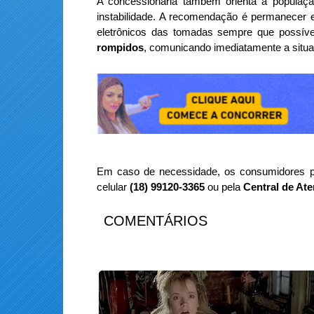
A concessionária também orienta a populaç
instabilidade. A recomendação é permanecer e
eletrônicos das tomadas sempre que possív
rompidos
, comunicando imediatamente a situaç
Em caso de necessidade, os consumidores po
celular
(18) 99120-3365
ou pela
Central de At
COMENTÁRIOS