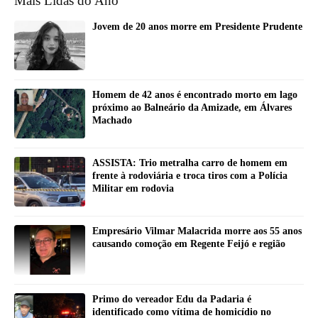
Mais Lidas do Ano
Jovem de 20 anos morre em Presidente Prudente
Homem de 42 anos é encontrado morto em lago
próximo ao Balneário da Amizade, em Álvares
Machado
ASSISTA: Trio metralha carro de homem em
frente à rodoviária e troca tiros com a Polícia
Militar em rodovia
Empresário Vilmar Malacrida morre aos 55 anos
causando comoção em Regente Feijó e região
Primo do vereador Edu da Padaria é
identificado como vítima de homicídio no