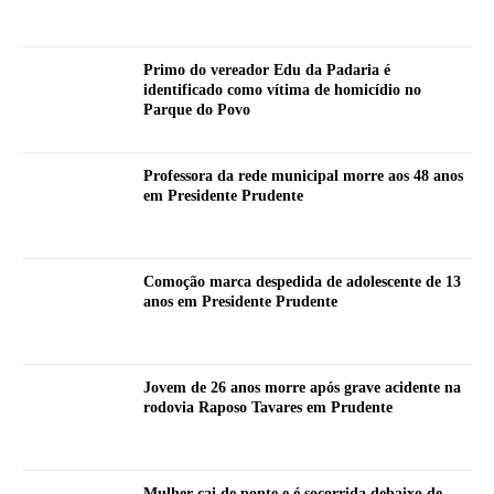
Primo do vereador Edu da Padaria é
identificado como vítima de homicídio no
Parque do Povo
Professora da rede municipal morre aos 48 anos
em Presidente Prudente
Comoção marca despedida de adolescente de 13
anos em Presidente Prudente
Jovem de 26 anos morre após grave acidente na
rodovia Raposo Tavares em Prudente
Mulher cai de ponte e é socorrida debaixo de