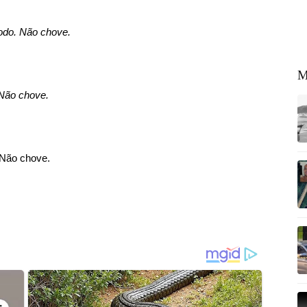
odo. Não chove.
M
 Não chove.
Não chove.