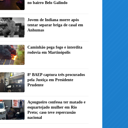
no bairro Belo Galindo
Jovem de Indiana morre após
tentar separar briga de casal em
Anhumas
Caminhão pega fogo e interdita
rodovia em Martinópolis
8º BAEP captura três procurados
pela Justiça em Presidente
Prudente
Açougueiro confessa ter matado e
esquartejado mulher em Rio
Preto; caso teve repercussão
nacional