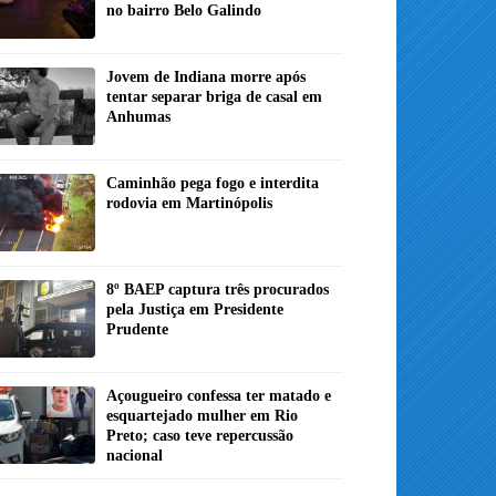
no bairro Belo Galindo
Jovem de Indiana morre após
tentar separar briga de casal em
Anhumas
Caminhão pega fogo e interdita
rodovia em Martinópolis
8º BAEP captura três procurados
pela Justiça em Presidente
Prudente
Açougueiro confessa ter matado e
esquartejado mulher em Rio
Preto; caso teve repercussão
nacional