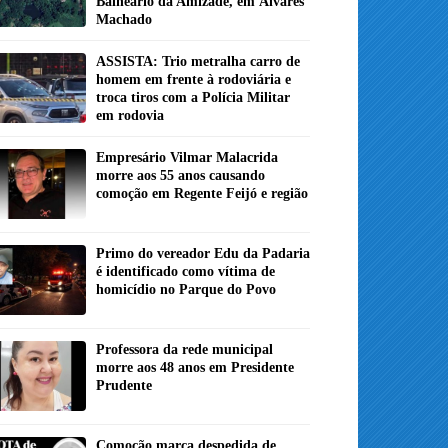
Balneário da Amizade, em Álvares
Machado
ASSISTA: Trio metralha carro de
homem em frente à rodoviária e
troca tiros com a Polícia Militar
em rodovia
Empresário Vilmar Malacrida
morre aos 55 anos causando
comoção em Regente Feijó e região
Primo do vereador Edu da Padaria
é identificado como vítima de
homicídio no Parque do Povo
Professora da rede municipal
morre aos 48 anos em Presidente
Prudente
Comoção marca despedida de