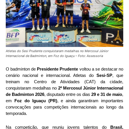
Atletas do Sesi Prudente conquistaram medalhas no Mercosul Júnior
Internacional de Badminton, em Foz do Iguaçu – Foto: Assessoria
O badminton de
Presidente Prudente
voltou a se destacar no
cenário nacional e internacional. Atletas do
Sesi-SP
, que
treinam no Centro de Atividades (CAT) da cidade,
conquistaram medalhas no
2º Mercosul Júnior Internacional
de Badminton 2026
, disputado entre os dias
29 e 31 de maio
,
em
Foz do Iguaçu (PR)
, e ainda garantiram importantes
convocações para competições internacionais ao longo da
temporada.
Na competição, que reuniu jovens talentos do
Brasil,