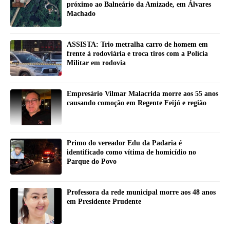
próximo ao Balneário da Amizade, em Álvares
Machado
ASSISTA: Trio metralha carro de homem em
frente à rodoviária e troca tiros com a Polícia
Militar em rodovia
Empresário Vilmar Malacrida morre aos 55 anos
causando comoção em Regente Feijó e região
Primo do vereador Edu da Padaria é
identificado como vítima de homicídio no
Parque do Povo
Professora da rede municipal morre aos 48 anos
em Presidente Prudente