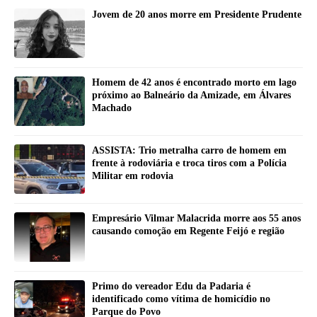
Jovem de 20 anos morre em Presidente Prudente
Homem de 42 anos é encontrado morto em lago
próximo ao Balneário da Amizade, em Álvares
Machado
ASSISTA: Trio metralha carro de homem em
frente à rodoviária e troca tiros com a Polícia
Militar em rodovia
Empresário Vilmar Malacrida morre aos 55 anos
causando comoção em Regente Feijó e região
Primo do vereador Edu da Padaria é
identificado como vítima de homicídio no
Parque do Povo