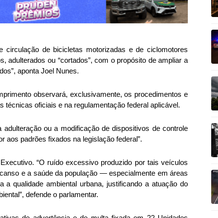
 circulação de bicicletas motorizadas e de ciclomotores
, adulterados ou “cortados”, com o propósito de ampliar a
dos”, aponta Joel Nunes.
mprimento observará, exclusivamente, os procedimentos e
 técnicas oficiais e na regulamentação federal aplicável.
 adulteração ou a modificação de dispositivos de controle
r aos padrões fixados na legislação federal”.
 Executivo. “O ruído excessivo produzido por tais veículos
scanso e a saúde da população — especialmente em áreas
a a qualidade ambiental urbana, justificando a atuação do
ental”, defende o parlamentar.
trativas de advertência e de multa fixada em 22 Unidades