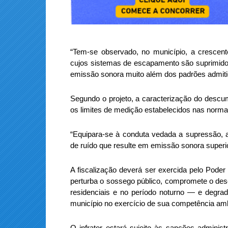
“Tem-se observado, no município, a crescente
cujos sistemas de escapamento são suprimidos
emissão sonora muito além dos padrões admiti
Segundo o projeto, a caracterização do descu
os limites de medição estabelecidos nas normas
“Equipara-se à conduta vedada a supressão, a
de ruído que resulte em emissão sonora superio
A fiscalização deverá ser exercida pelo Poder
perturba o sossego público, compromete o de
residenciais e no período noturno — e degrad
município no exercício de sua competência ambi
O infrator estará sujeito às sanções adminis