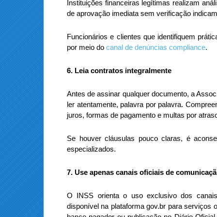
Instituições financeiras legítimas realizam an
de aprovação imediata sem verificação indicam 
Funcionários e clientes que identifiquem prát
por meio do
canal de denúncias compliance
.
6. Leia contratos integralmente
Antes de assinar qualquer documento, a Associ
ler atentamente, palavra por palavra. Compre
juros, formas de pagamento e multas por atraso
Se houver cláusulas pouco claras, é aconsel
especializados.
7. Use apenas canais oficiais de comunicaç
O INSS orienta o uso exclusivo dos canais
disponível na plataforma gov.br para serviços 
banco pagador ou publicação no Diário Oficia